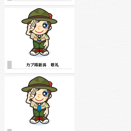
カブ隊副長 敬礼