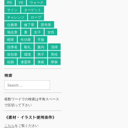
RS
VS
ウォーク
サイン
ターゲット
チャレンジ
ロープ
任務章
修了章
団号章
地名章
夏
女子
女性
帽章
年功章
手旗
指導者
敬礼
案内
清掃
班別章
環境
男子
男性
組旗
連盟章
進級
隊旗
検索
複数ワードでの検索は半角スペース
で区切って下さい
《素材・イラスト使用条件》
こちら
をご覧ください