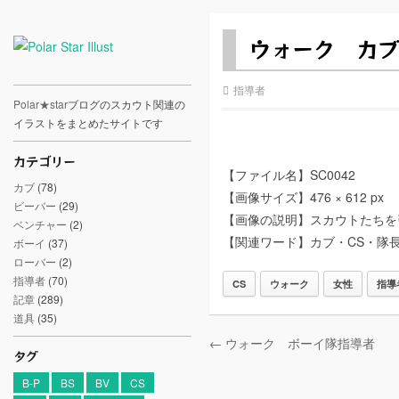
ウォーク カブ
指導者
Polar★star
ブログのスカウト関連の
イラストをまとめたサイトです
カテゴリー
【ファイル名】SC0042
カブ
(78)
【画像サイズ】476 × 612 px
ビーバー
(29)
【画像の説明】スカウトたちを
ベンチャー
(2)
【関連ワード】カブ・CS・隊
ボーイ
(37)
ローバー
(2)
指導者
(70)
CS
ウォーク
女性
指導
記章
(289)
道具
(35)
← ウォーク ボーイ隊指導者
タグ
B-P
BS
BV
CS