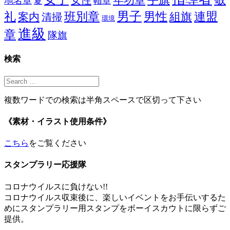
年功章
女性
地名章
帽章
夏
男子
男性
礼
班別章
組旗
連盟
案内
清掃
環境
進級
章
隊旗
検索
複数ワードでの検索は半角スペースで区切って下さい
《素材・イラスト使用条件》
こちら
をご覧ください
スタンプラリー応援隊
コロナウイルスに負けない!!
コロナウイルス収束後に、楽しいイベントをお手伝いするた
めにスタンプラリー用スタンプをボーイスカウトに限らずご
提供。