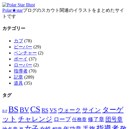
Polar★star
ブログのスカウト関連のイラストをまとめたサイ
トです
カテゴリー
カブ
(78)
ビーバー
(29)
ベンチャー
(2)
ボーイ
(37)
ローバー
(2)
指導者
(70)
記章
(289)
道具
(35)
タグ
BS
CS
BV
ターゲ
サイン
RS
VS
ウォーク
B-P
ット
チャレンジ
ロープ
団号章
修了章
任務章
指導者
女子
手旗
敬