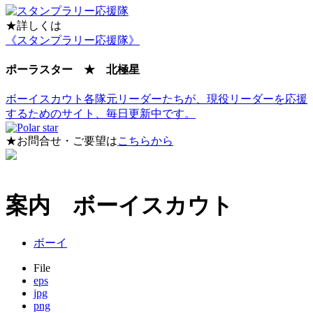
★詳しくは
《スタンプラリー応援隊》
ポーラスター ★ 北極星
ボーイスカウト各隊元リーダーたちが、現役リーダーを応援
するためのサイト、毎日更新中です。
★お問合せ・ご要望は
こちらから
案内 ボーイスカウト
ボーイ
File
eps
jpg
png