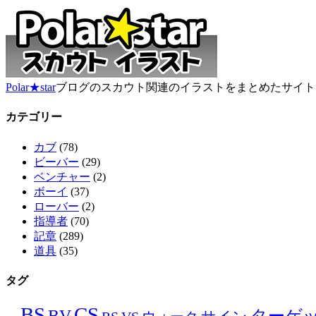
Polar★star
ブログのスカウト関連のイラストをまとめたサイト
カテゴリー
カブ
(78)
ビーバー
(29)
ベンチャー
(2)
ボーイ
(37)
ローバー
(2)
指導者
(70)
記章
(289)
道具
(35)
タグ
BS
CS
BV