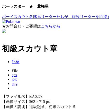
ポーラスター ★ 北極星
ボーイスカウト各隊元リーダーたちが、現役リーダーを応援
★お問合せ・ご要望は
こちらから
初級スカウト章
記章
File
eps
jpg
png
【ファイル名】BA0278
【画像サイズ】562 × 715 px
【画像の説明】進級記章、初級スカウト章