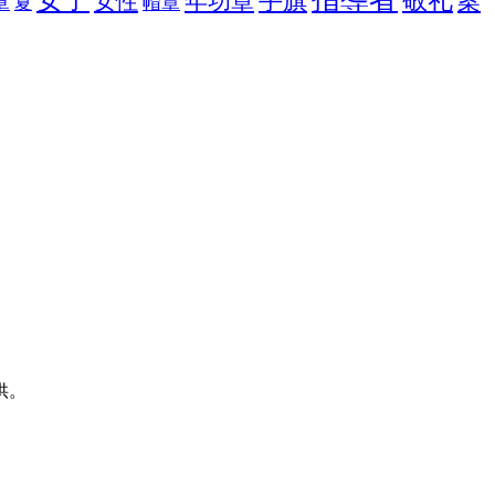
女子
手旗
敬礼
年功章
案
女性
章
帽章
夏
供。