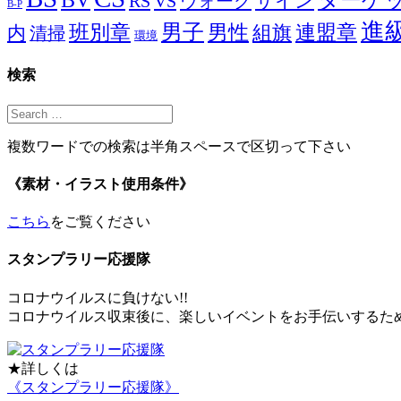
ターゲ
サイン
RS
VS
ウォーク
B-P
進
男子
男性
班別章
組旗
連盟章
内
清掃
環境
検索
複数ワードでの検索は半角スペースで区切って下さい
《素材・イラスト使用条件》
こちら
をご覧ください
スタンプラリー応援隊
コロナウイルスに負けない!!
コロナウイルス収束後に、楽しいイベントをお手伝いするた
★詳しくは
《スタンプラリー応援隊》