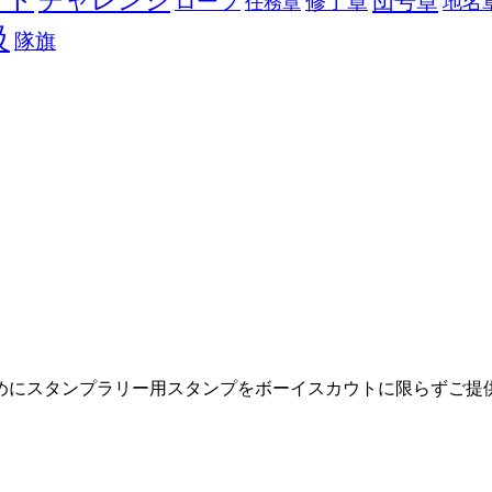
ット
チャレンジ
ロープ
団号章
修了章
地名
任務章
級
隊旗
めにスタンプラリー用スタンプをボーイスカウトに限らずご提