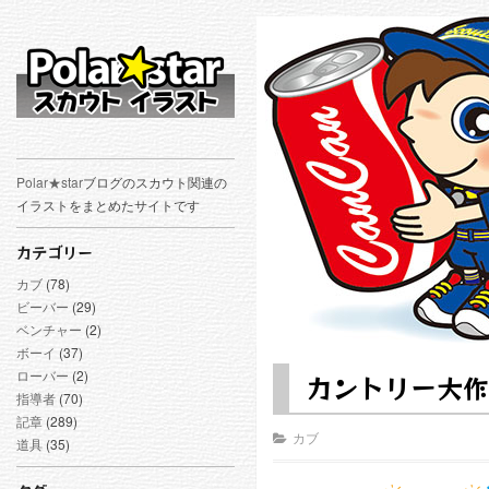
Polar★star
ブログのスカウト関連の
イラストをまとめたサイトです
カテゴリー
カブ
(78)
ビーバー
(29)
ベンチャー
(2)
ボーイ
(37)
ローバー
(2)
カントリー大作
指導者
(70)
記章
(289)
カブ
道具
(35)