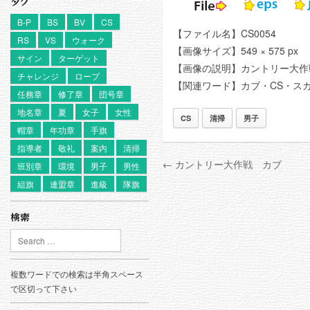
タグ
B-P
BS
BV
CS
【ファイル名】CS0054
RS
VS
ウォーク
【画像サイズ】549 × 575 px
サイン
ターゲット
【画像の説明】カントリー大作
チャレンジ
ロープ
【関連ワード】カブ・CS・スカ
任務章
修了章
団号章
地名章
夏
女子
女性
CS
清掃
男子
帽章
年功章
手旗
指導者
敬礼
案内
清掃
← カントリー大作戦 カブ
班別章
環境
男子
男性
組旗
連盟章
進級
隊旗
検索
複数ワードでの検索は半角スペース
で区切って下さい