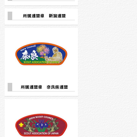
所属連盟章 新潟連盟
所属連盟章 奈良県連盟