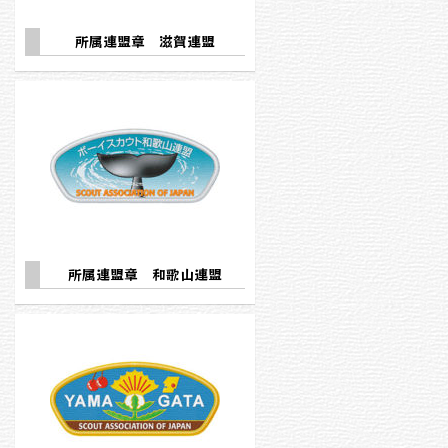
所属連盟章 滋賀連盟
所属連盟章 和歌山連盟