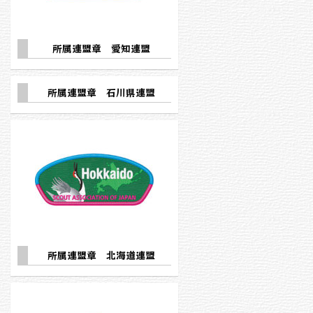
所属連盟章 愛知連盟
所属連盟章 石川県連盟
所属連盟章 北海道連盟