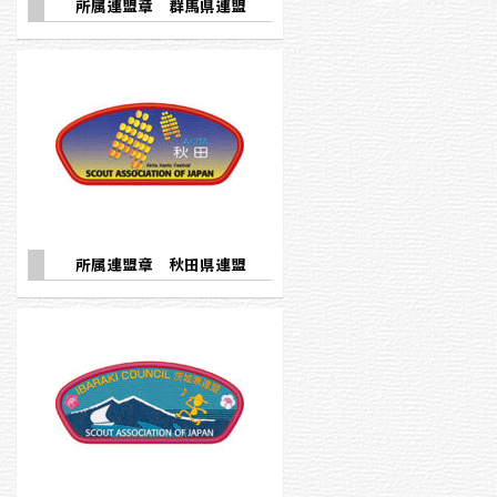
所属連盟章 群馬県連盟
所属連盟章 秋田県連盟